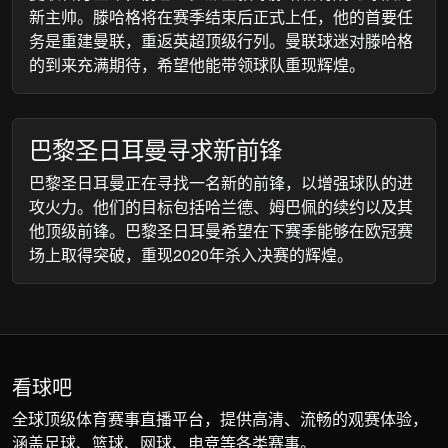
新主帅。滕哈格将在赛季结束后正式上任，他的首要任
务是重建曼联，重返英超顶级行列。曼联球迷对滕哈格
的到来充满期待，希望他能带领球队重现辉煌。
巴黎圣日耳曼寻求新前锋
巴黎圣日耳曼正在寻找一名新的前锋，以增强球队的进
攻火力。他们的目标包括哈兰德、姆巴佩的续约以及其
他顶级前锋。巴黎圣日耳曼希望在下赛季能够在欧冠赛
场上取得突破，重现2020年杀入决赛的辉煌。
看球吧
全球顶级体育赛事直播平台，提供高清、流畅的观赛体验，
涵盖足球、篮球、网球、电竞等各类赛事。