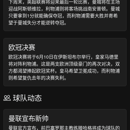
下周末，英超联赛将迎来最后一轮比赛，曼城将在主场
迎战阿斯顿维拉，利物浦则将客场挑战南安普顿。曼城
只要拿到1分就能确保夺冠，而利物浦需要大胜并寄希
望于曼城失分才能逆转夺冠。
欧冠决赛
欧冠决赛将于6月10日在伊斯坦布尔举行，皇家马德里
将对阵利物浦。这是两支欧洲顶级豪门的再次对决，双
方都渴望捧起欧冠奖杯。皇马希望卫冕成功，而利物浦
则希望复仇去年的决赛失利。
球队动态
曼联宣布新帅
曼联官方宣布，前巴塞罗那主教练滕哈格将成为球队的