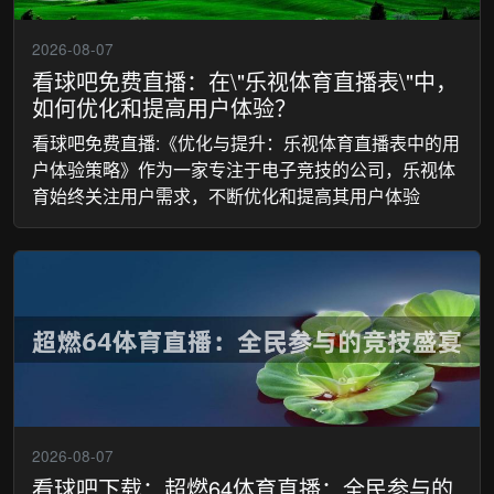
2026-08-07
看球吧免费直播：在\"乐视体育直播表\"中，
如何优化和提高用户体验？
看球吧免费直播:《优化与提升：乐视体育直播表中的用
户体验策略》作为一家专注于电子竞技的公司，乐视体
育始终关注用户需求，不断优化和提高其用户体验
2026-08-07
看球吧下载：超燃64体育直播：全民参与的