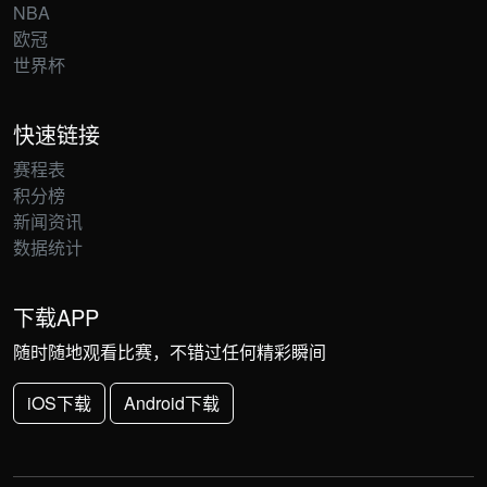
NBA
欧冠
世界杯
快速链接
赛程表
积分榜
新闻资讯
数据统计
下载APP
随时随地观看比赛，不错过任何精彩瞬间
iOS下载
Android下载