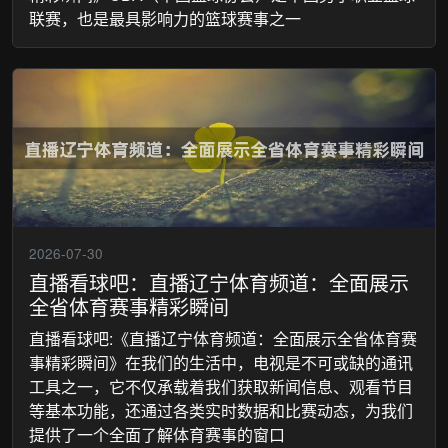
联赛，也是最具影响力的篮球赛事之一
2026-07-30
直播看球吧：直播辽宁体育频道：全面展示
全省体育赛事精彩瞬间
直播看球吧:《直播辽宁体育频道：全面展示全省体育赛
事精彩瞬间》在我们的生活中，电视是不可或缺的通讯
工具之一，它不仅承载着我们获取新闻信息、观看节目
等基本功能，还通过各类实时数据和比赛动态，为我们
提供了一个全面了解体育赛事的窗口