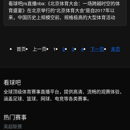
看球吧jrs直播nba:《北京体育大会：一场跨越时空的体
育盛宴》在北京举行的“北京体育大会”是自2017年以
来，中国历史上规模空前、规格极高的大型体育活动
首页
上一页
1
2
3
4
下一页
末页
看球吧
全球顶级体育赛事直播平台，提供高清、流畅的观赛体验，
涵盖足球、篮球、网球、电竞等各类赛事。
热门赛事
英超联赛